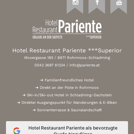
I
F
Y
n
a
o
s
c
u
t
e
t
a
b
u
g
o
b
r
o
e
a
k
Hotel Restaurant Pariente ***Superior
m
Mosergasse 185 / 8971 Rohrmoos-Schladming
0043 3687 61334
/
info@pariente.at
➜ Familienfreundliches Hotel
➜ Direkt an der Piste in Rohrmoos
➜ Ski-in/Ski-out Hotel in Schladming-Dachstein
➜ Direkter Ausgangspunkt für Wanderungen & E-Biken
➜ Sonnenterrasse & Saunalandschaft
Hotel Restaurant Pariente als bevorzugte