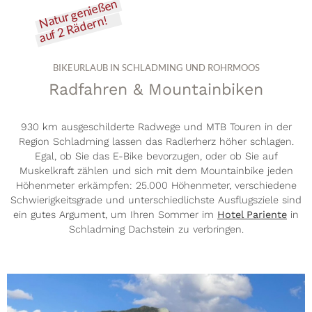
Natur genießen
e
auf 2 Rädern!
.
a
t
s
BIKEURLAUB IN SCHLADMING UND ROHRMOOS
e
n
Radfahren & Mountainbiken
d
e
n
930 km ausgeschilderte Radwege und MTB Touren in der
Region Schladming lassen das Radlerherz höher schlagen.
Egal, ob Sie das E-Bike bevorzugen, oder ob Sie auf
Muskelkraft zählen und sich mit dem Mountainbike jeden
Höhenmeter erkämpfen: 25.000 Höhenmeter, verschiedene
Schwierigkeitsgrade und unterschiedlichste Ausflugsziele sind
ein gutes Argument, um Ihren Sommer im
Hotel Pariente
in
Schladming Dachstein zu verbringen.